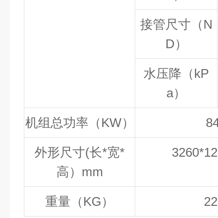
接管尺寸（N
D）
水压降（
kP
a
）
机组总功率（
KW
）
84
外形尺寸
(长*宽*
3260*12
高）mm
重量（
KG
）
22